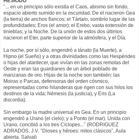
HESIODO
"... en un principio sólo existía el Caos, abismo sin fondo,
espacio abierto sumido en la oscuridad. De el nacieron Gea
(la tierra) de anchos flancos; el Tártaro, sombrío lugar de las
profundidades; Eros (el amor); el Erebo, vasta extensión de
tinieblas; y la Noche. De la unión de estos dos últimos
nacieron el Eter, parte superior de la atmósfera, y el Día.
La noche, por sí sólo, engendró a tánato (la Muerte), a
Hipno (el Sueño) y a otras divinidades como las Hespérides
o hijas del atardecer, que vivían en las zonas remotas del
Oeste y eran las guardianes de un árbol poblado de
manzanas de oro. Hijas de la noche son también: las
Moiras o Parcas, defensoras del orden cósmico,
representadas como hilanderas que rigen con sus hilos los
destinos de la vida; Némesis (la justicia), y Eris (La
discordia).
Sin embargo la madre universal es Gea. En un principio
engendró a Urano (el cielo); y a Ponto (el mar). Unida con
Urano, concibió a los tres Cíclopes..." (RODRIGUEZ
ADRADOS, J.V. "Dioses y héroes: mitos clásicos", Aula
abierta. Salvat)