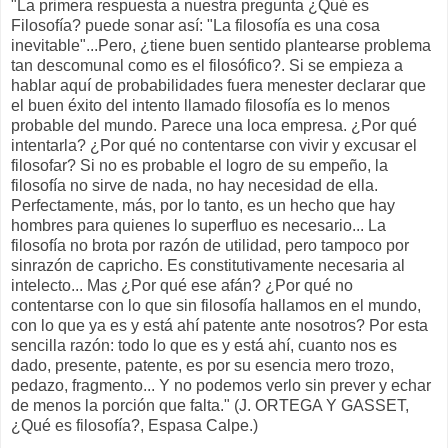
"La primera respuesta a nuestra pregunta ¿Qué es
Filosofía? puede sonar así: "La filosofía es una cosa
inevitable"...Pero, ¿tiene buen sentido plantearse problema
tan descomunal como es el filosófico?. Si se empieza a
hablar aquí de probabilidades fuera menester declarar que
el buen éxito del intento llamado filosofía es lo menos
probable del mundo. Parece una loca empresa. ¿Por qué
intentarla? ¿Por qué no contentarse con vivir y excusar el
filosofar? Si no es probable el logro de su empeño, la
filosofía no sirve de nada, no hay necesidad de ella.
Perfectamente, más, por lo tanto, es un hecho que hay
hombres para quienes lo superfluo es necesario... La
filosofía no brota por razón de utilidad, pero tampoco por
sinrazón de capricho. Es constitutivamente necesaria al
intelecto... Mas ¿Por qué ese afán? ¿Por qué no
contentarse con lo que sin filosofía hallamos en el mundo,
con lo que ya es y está ahí patente ante nosotros? Por esta
sencilla razón: todo lo que es y está ahí, cuanto nos es
dado, presente, patente, es por su esencia mero trozo,
pedazo, fragmento... Y no podemos verlo sin prever y echar
de menos la porción que falta." (J. ORTEGA Y GASSET,
¿Qué es filosofía?, Espasa Calpe.)