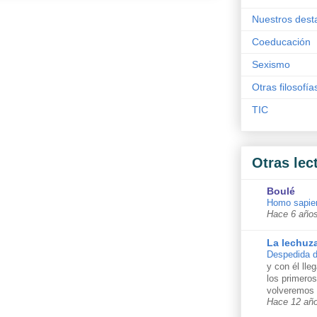
Nuestros dest
Coeducación
Sexismo
Otras filosofía
TIC
Otras lec
Boulé
Homo sapie
Hace 6 año
La lechuz
Despedida d
y con él lle
los primero
volveremos 
Hace 12 añ