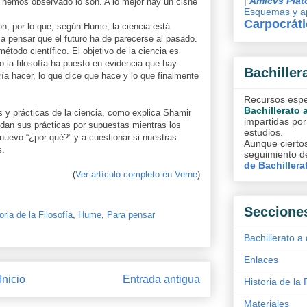
|
Amicvs Plat
 hemos observado lo son. A lo mejor hay un cisne
Esquemas y ap
Carpocrát
ón, por lo que, según Hume, la ciencia está
 a pensar que el futuro ha de parecerse al pasado.
étodo científico. El objetivo de la ciencia es
ro la filosofía ha puesto en evidencia que hay
Bachiller
ería hacer, lo que dice que hace y lo que finalmente
Recursos espec
Bachillerato 
os y prácticas de la ciencia, como explica Shamir
impartidas por
 dan sus prácticas por supuestas mientras los
estudios.
nuevo “¿por qué?” y a cuestionar si nuestras
Aunque ciertos
s.
seguimiento de
de Bachillera
(
Ver artículo completo en Verne
)
Seccione
oria de la Filosofía
,
Hume
,
Para pensar
Bachillerato a 
Enlaces
Inicio
Entrada antigua
Historia de la 
Materiales