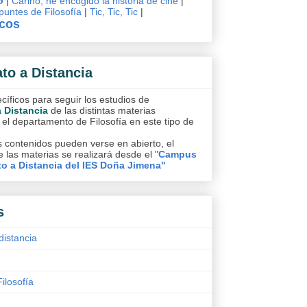
o
|
Cariño, he encogido la historia de cine
|
untes de Filosofía
|
Tic, Tic, Tic
|
icos
ato a Distancia
íficos para seguir los estudios de
a Distancia
de las distintas materias
 el departamento de Filosofía en este tipo de
 contenidos pueden verse en abierto, el
 las materias se realizará desde el "
Campus
to a Distancia del IES Doña Jimena"
s
distancia
Filosofía