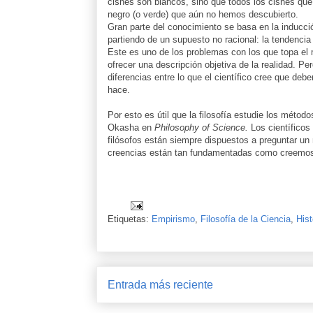
cisnes son blancos, sino que todos los cisnes que
negro (o verde) que aún no hemos descubierto.
Gran parte del conocimiento se basa en la inducci
partiendo de un supuesto no racional: la tendencia
Este es uno de los problemas con los que topa el m
ofrecer una descripción objetiva de la realidad. Pe
diferencias entre lo que el científico cree que deb
hace.
Por esto es útil que la filosofía estudie los métod
Okasha en
Philosophy of Science.
Los científicos
filósofos están siempre dispuestos a preguntar un 
creencias están tan fundamentadas como creemo
Etiquetas:
Empirismo
,
Filosofía de la Ciencia
,
Hist
Entrada más reciente