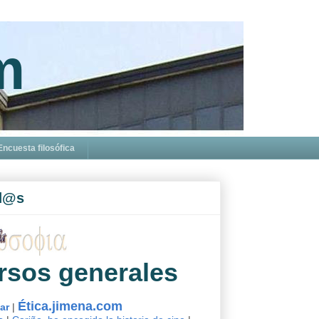
m
Encuesta filosófica
d@s
rsos generales
Ética.jimena.com
sar
|