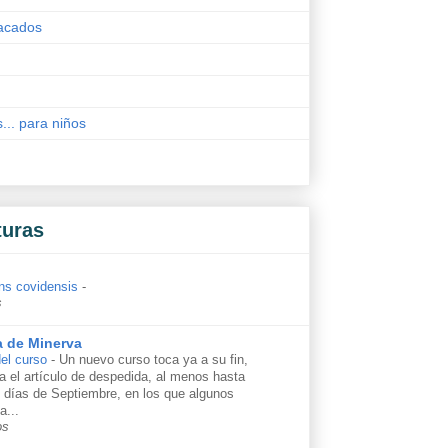
acados
s... para niños
turas
ns covidensis
-
s
a de Minerva
el curso
-
Un nuevo curso toca ya a su fin,
ga el artículo de despedida, al menos hasta
s días de Septiembre, en los que algunos
a...
os