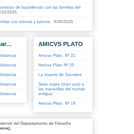
ores/as de bachillerato con las familias del
/10/2025
ilias con tutoras y tutores
- 9/26/2025
ar...
AMICVS PLATO
distancia
Amicvs Plato. Nº 21
distancia
Amicvs Plato Nº 20
distancia
La muerte de Sócrates
distancia
Siete viajes (más uno) a
las maravillas del mundo
distancia
antiguo
Amicvs Plato. Nº 19
nternet del Departamento de Filosofía
mena).