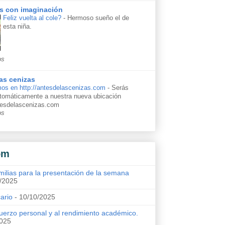
s con imaginación
Feliz vuelta al cole?
-
Hermoso sueño el de
esta niña.
os
as cenizas
os en http://antesdelascenizas.com
-
Serás
automáticamente a nuestra nueva ubicación
ntesdelascenizas.com
os
om
milias para la presentación de la semana
/2025
cario
- 10/10/2025
uerzo personal y al rendimiento académico.
2025