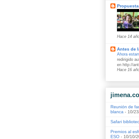
Propuesta
Hace 14 añ
Antes de l
Ahora estam
redirigido 
en http://a
Hace 16 añ
jimena.c
Reunión de fa
blanca
- 10/23
Safari bibliote
Premios al esf
ESO
- 10/10/