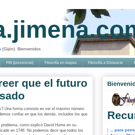
ía.jimena.co
a
(Gijón). Bienvenidos
PIN (presencial)
Filosofía en mapas
Filosofía a Distancia
eer que el futuro
Bienveni
asado
s? Una forma consiste en ver el máximo número
Recu
emos confiar en que los demás, incluidos los que
un problema, como explicó David Hume en su
|
... para pen
icado en 1748. No podemos decir que todos los