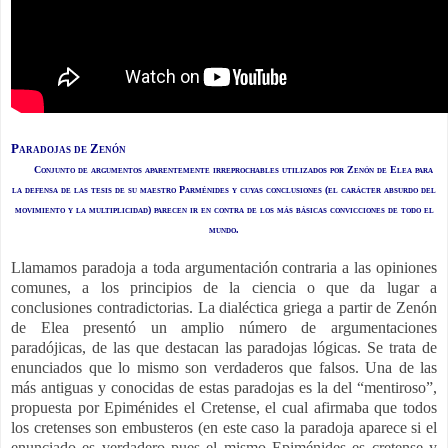
Paradojas de Zenón
Conjunto de argumentos aparentemente irreprochables utilizados por Zenón de Elea para
la defensa de las tesis de su maestro Parménides y cuyas conclusiones (el carácter absurdo del
movimiento y la multiplicidad) parecen ir en contra de los más básicas convicciones de todo el
mundo.
Llamamos paradoja a toda argumentación contraria a las opiniones
comunes, a los principios de la ciencia o que da lugar a
conclusiones contradictorias. La dialéctica griega a partir de Zenón
de Elea presentó un amplio número de argumentaciones
paradójicas, de las que destacan las paradojas lógicas. Se trata de
enunciados que lo mismo son verdaderos que falsos. Una de las
más antiguas y conocidas de estas paradojas es la del “mentiroso”,
propuesta por Epiménides el Cretense, el cual afirmaba que todos
los cretenses son embusteros (en este caso la paradoja aparece si el
enunciado es verdadero pues el mismo Epiménides es cretense y