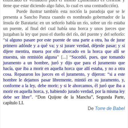
tiene que estar diciendo algo falso, lo cual es una contradicción).
Puede ilustrar también esta noción la paradoja que se le
presenta a Sancho Panza cuando es nombrado gobernador de la
ínsula de Barataria: en un señorío había un río, sobre un río estaba
un puente, al final del cual había una horca y unos jueces que
juzgaban la ley que puso el dueño del río, del puente y del señorío:
“
si alguno pasare por este puente de una parte a otra, ha de jurar
primero adónde y a qué va; y si jurare verdad, déjenle pasar; y si
dijere mentira, muera por ello ahorcado en la horca que allí se
muestra, sin remisión alguna
” [...] “
Sucedió, pues, que tomando
juramento a un hombre, juró y dijo que para el juramento que
hacía, que iba a morir en aquella horca que allí estaba, y no a otra
cosa. Repararon los jueces en el juramento, y dijeron: “si a este
hombre le dejamos pasar libremente, mintió en su juramento, y,
conforme a la ley, debe morir; y si le ahorcamos, él juró que iba a
morir en aquella horca, y, habiendo jurado verdad, por la misma ley
debe ser libre”.
“Don Quijote de la Mancha”, Segunda Parte,
capítulo LI.
De
Torre de Babel