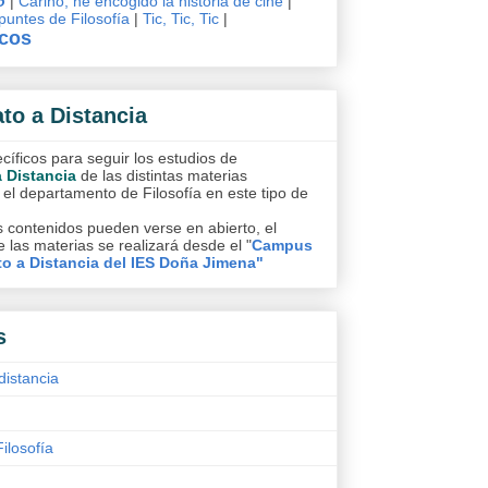
o
|
Cariño, he encogido la historia de cine
|
untes de Filosofía
|
Tic, Tic, Tic
|
icos
ato a Distancia
íficos para seguir los estudios de
a Distancia
de las distintas materias
 el departamento de Filosofía en este tipo de
 contenidos pueden verse en abierto, el
 las materias se realizará desde el "
Campus
to a Distancia del IES Doña Jimena"
s
distancia
Filosofía