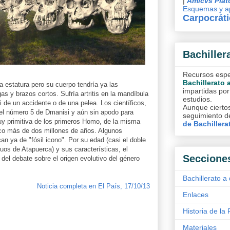
|
Amicvs Plat
Esquemas y ap
Carpocrát
Bachiller
Recursos espec
Bachillerato 
a estatura pero su cuerpo tendría ya las
impartidas por
s y brazos cortos. Sufría artritis en la mandíbula
estudios.
i de un accidente o de una pelea. Los científicos,
Aunque ciertos
 el número 5 de Dmanisi y aún sin apodo para
seguimiento de
uy primitiva de los primeros Homo, de la misma
de Bachillera
co más de dos millones de años. Algunos
can ya de "fósil icono". Por su edad (casi el doble
uos de Atapuerca) y sus características, el
Seccione
 del debate sobre el origen evolutivo del género
Bachillerato a 
Noticia completa en El País, 17/10/13
Enlaces
Historia de la 
Materiales