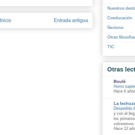
Nuestros dest
Coeducación
Inicio
Entrada antigua
Sexismo
Otras filosofía
TIC
Otras lec
Boulé
Homo sapie
Hace 6 año
La lechuz
Despedida d
y con él lle
los primero
volveremos 
Hace 12 añ