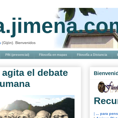
ía.jimena.co
a
(Gijón). Bienvenidos
PIN (presencial)
Filosofía en mapas
Filosofía a Distancia
agita el debate
Bienveni
 humana
Recu
|
... para pen