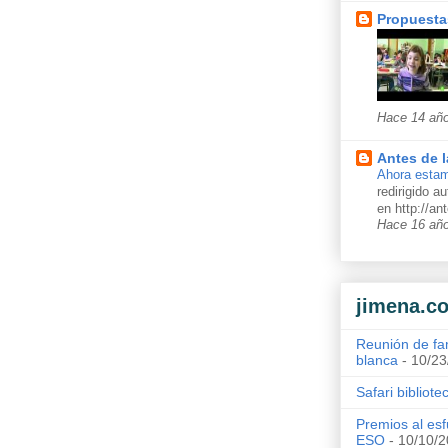
Propuesta
Hace 14 añ
Antes de l
Ahora estam
redirigido 
en http://a
Hace 16 añ
jimena.c
Reunión de fa
blanca
- 10/23
Safari bibliote
Premios al esf
ESO
- 10/10/