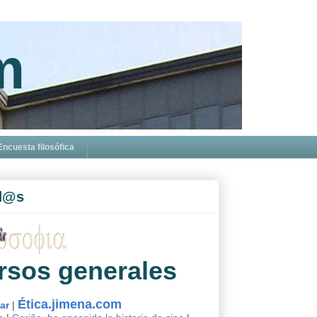
m
Encuesta filosófica
d@s
rsos generales
Ética.jimena.com
sar
|