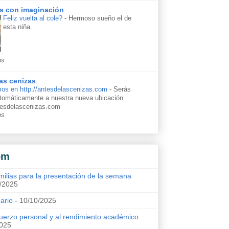
s con imaginación
Feliz vuelta al cole?
-
Hermoso sueño el de
esta niña.
os
as cenizas
os en http://antesdelascenizas.com
-
Serás
automáticamente a nuestra nueva ubicación
ntesdelascenizas.com
os
om
milias para la presentación de la semana
/2025
cario
- 10/10/2025
uerzo personal y al rendimiento académico.
2025