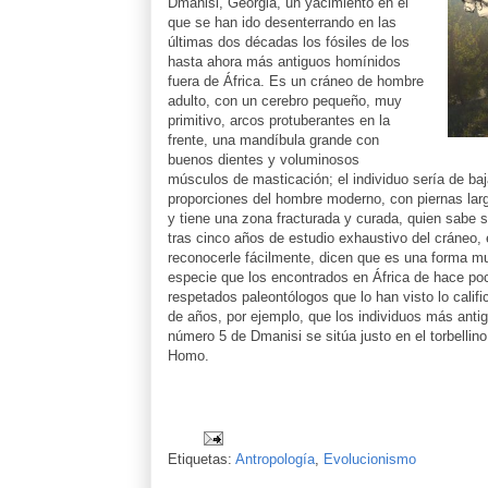
Dmanisi, Georgia, un yacimiento en el
que se han ido desenterrando en las
últimas dos décadas los fósiles de los
hasta ahora más antiguos homínidos
fuera de África. Es un cráneo de hombre
adulto, con un cerebro pequeño, muy
primitivo, arcos protuberantes en la
frente, una mandíbula grande con
buenos dientes y voluminosos
músculos de masticación; el individuo sería de baj
proporciones del hombre moderno, con piernas larga
y tiene una zona fracturada y curada, quien sabe s
tras cinco años de estudio exhaustivo del cráneo,
reconocerle fácilmente, dicen que es una forma m
especie que los encontrados en África de hace po
respetados paleontólogos que lo han visto lo califi
de años, por ejemplo, que los individuos más antig
número 5 de Dmanisi se sitúa justo en el torbellino
Homo.
Etiquetas:
Antropología
,
Evolucionismo