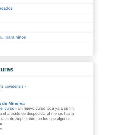
acados
s... para niños
turas
ns covidensis
-
s
a de Minerva
el curso
-
Un nuevo curso toca ya a su fin,
ga el artículo de despedida, al menos hasta
s días de Septiembre, en los que algunos
a...
os