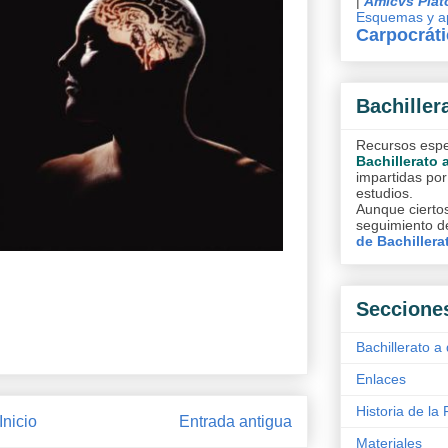
|
Amicvs Plat
Esquemas y ap
Carpocrát
Bachiller
Recursos espec
Bachillerato 
impartidas por
estudios.
Aunque ciertos
seguimiento de
de Bachillera
Seccione
Bachillerato a 
Enlaces
Historia de la 
Inicio
Entrada antigua
Materiales