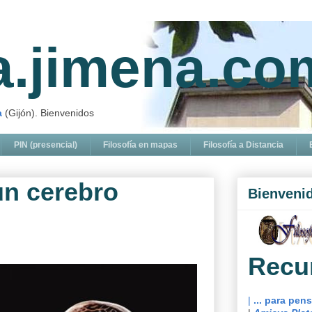
ía.jimena.co
a
(Gijón). Bienvenidos
PIN (presencial)
Filosofía en mapas
Filosofía a Distancia
un cerebro
Bienveni
Recu
|
... para pen