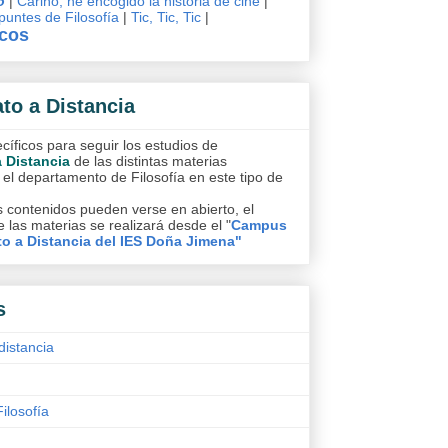
o
|
Cariño, he encogido la historia de cine
|
untes de Filosofía
|
Tic, Tic, Tic
|
icos
ato a Distancia
íficos para seguir los estudios de
a Distancia
de las distintas materias
 el departamento de Filosofía en este tipo de
 contenidos pueden verse en abierto, el
 las materias se realizará desde el "
Campus
to a Distancia del IES Doña Jimena"
s
distancia
Filosofía