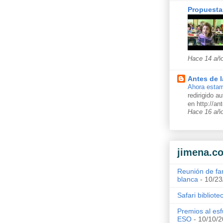
Propuesta
Hace 14 añ
Antes de l
Ahora estam
redirigido 
en http://a
Hace 16 añ
jimena.c
Reunión de fa
blanca
- 10/23
Safari bibliote
Premios al esf
ESO
- 10/10/