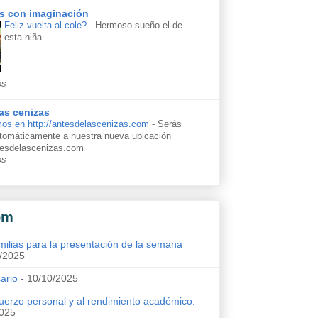
s con imaginación
Feliz vuelta al cole?
-
Hermoso sueño el de
esta niña.
os
as cenizas
os en http://antesdelascenizas.com
-
Serás
automáticamente a nuestra nueva ubicación
ntesdelascenizas.com
os
om
milias para la presentación de la semana
/2025
cario
- 10/10/2025
uerzo personal y al rendimiento académico.
2025