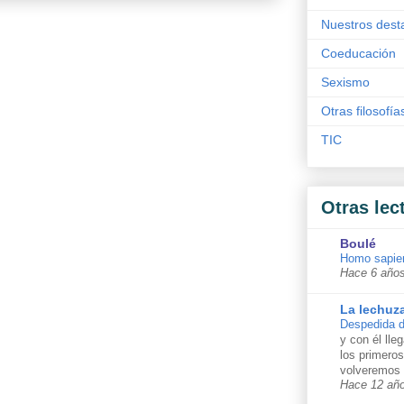
Nuestros dest
Coeducación
Sexismo
Otras filosofía
TIC
Otras lec
Boulé
Homo sapie
Hace 6 año
La lechuz
Despedida d
y con él lle
los primero
volveremos 
Hace 12 añ