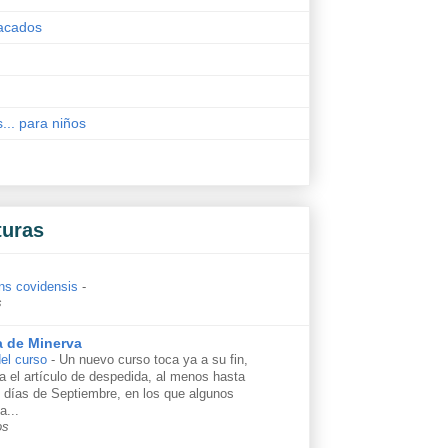
acados
s... para niños
turas
ns covidensis
-
s
a de Minerva
el curso
-
Un nuevo curso toca ya a su fin,
ga el artículo de despedida, al menos hasta
s días de Septiembre, en los que algunos
a...
os