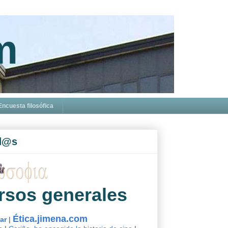
m
Encuesta filosófica
d@s
rsos generales
Ética.jimena.com
sar
|