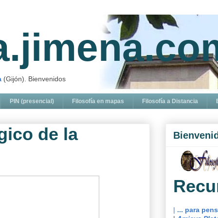
ía.jimena.co
a
(Gijón). Bienvenidos
PIN (presencial)
Filosofía en mapas
Filosofía a Distancia
gico de la
Bienveni
Recu
|
... para pen