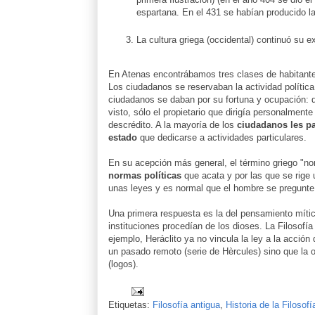
espartana. En el 431 se habían producido l
La cultura griega (occidental) continuó su e
En Atenas encontrábamos tres clases de habitante
Los ciudadanos se reservaban la actividad política y
ciudadanos se daban por su fortuna y ocupación: 
visto, sólo el propietario que dirigía personalment
descrédito. A la mayoría de los
ciudadanos les pa
estado
que dedicarse a actividades particulares.
En su acepción más general, el término griego "nom
normas políticas
que acata y por las que se rig
unas leyes y es normal que el hombre se pregunte 
Una primera respuesta es la del pensamiento mítico
instituciones procedían de los dioses. La Filosofía
ejemplo, Heráclito ya no vincula la ley a la acción
un pasado remoto (serie de Hèrcules) sino que la o
(logos).
Etiquetas:
Filosofía antigua
,
Historia de la Filosofí