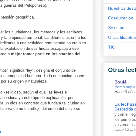
as guerras del Peloponeso).
Nuestros dest
xpansión geográfica.
Coeducación
Sexismo
s: los ciudadanos, los metecos y los esclavos.
Otras filosofía
 la propiedad territorial; las diferencias entre los
dedicarse a una actividad remunerada no era bien
TIC
e la explotación de sus fincas escapaba a ese
recía mejor tomar parte en los asuntos del
Otras lec
os" significa "ley", designa el conjunto de
e una comunidad humana. Toda comunidad posee
por su origen y naturaleza.
Boulé
Homo sapie
 - religioso, según el cual las leyes e
Hace 6 año
 abandona ya este tipo de explicación; por
 de un dios en concreto que fundara tal ciudad en
La lechuz
bserva como un reflejo del orden del universo
Despedida d
y con él lle
los primero
volveremos 
Hace 12 añ
a