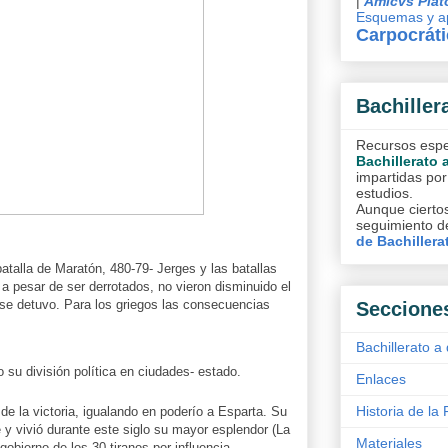
|
Amicvs Plat
Esquemas y ap
Carpocrát
Bachiller
Recursos espec
Bachillerato 
impartidas por
estudios.
Aunque ciertos
seguimiento de
de Bachillera
batalla de Maratón, 480-79- Jerges y las batallas
 a pesar de ser derrotados, no vieron disminuido el
se detuvo. Para los griegos las consecuencias
Seccione
Bachillerato a 
su división política en ciudades- estado.
Enlaces
Historia de la 
e la victoria, igualando en poderío a Esparta. Su
y vivió durante este siglo su mayor esplendor (La
Materiales
 gobierno de los 30 tiranos por influencia