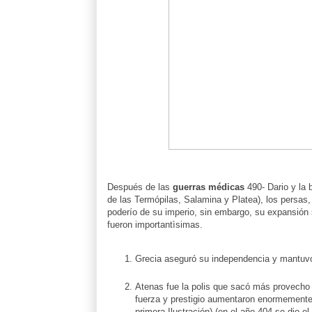
Después de las
guerras médicas
490- Dario y la 
de las Termópilas, Salamina y Platea), los persas,
poderío de su imperio, sin embargo, su expansión 
fueron importantìsimas.
Grecia aseguró su independencia y mantuvo 
Atenas fue la polis que sacó más provecho d
fuerza y prestigio aumentaron enormemente 
primera Ilustración) (en el año 404 se dio el