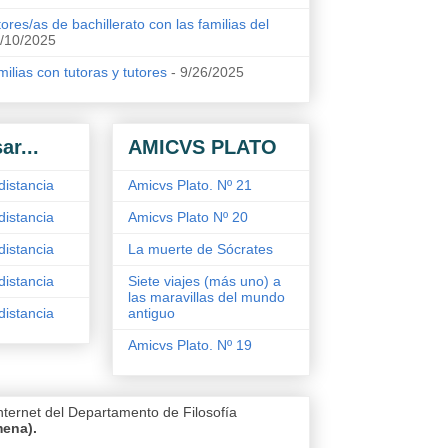
ores/as de bachillerato con las familias del
/10/2025
ilias con tutoras y tutores
- 9/26/2025
ar...
AMICVS PLATO
distancia
Amicvs Plato. Nº 21
distancia
Amicvs Plato Nº 20
distancia
La muerte de Sócrates
distancia
Siete viajes (más uno) a
las maravillas del mundo
distancia
antiguo
Amicvs Plato. Nº 19
nternet del Departamento de Filosofía
mena).