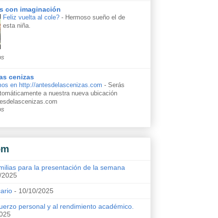
s con imaginación
Feliz vuelta al cole?
-
Hermoso sueño el de
esta niña.
os
as cenizas
os en http://antesdelascenizas.com
-
Serás
automáticamente a nuestra nueva ubicación
ntesdelascenizas.com
os
om
milias para la presentación de la semana
/2025
cario
- 10/10/2025
uerzo personal y al rendimiento académico.
2025