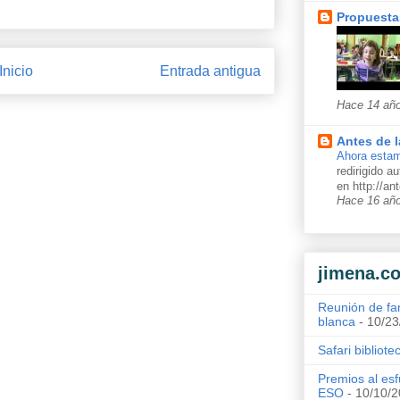
Propuesta
Inicio
Entrada antigua
Hace 14 añ
Antes de l
Ahora estam
redirigido 
en http://a
Hace 16 añ
jimena.c
Reunión de fa
blanca
- 10/23
Safari bibliote
Premios al esf
ESO
- 10/10/