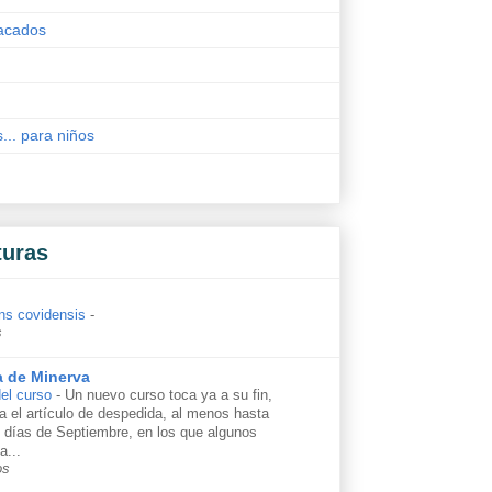
acados
s... para niños
turas
ns covidensis
-
s
a de Minerva
el curso
-
Un nuevo curso toca ya a su fin,
ga el artículo de despedida, al menos hasta
s días de Septiembre, en los que algunos
a...
os