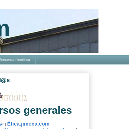
m
Encuesta filosófica
d@s
rsos generales
Ética.jimena.com
sar
|