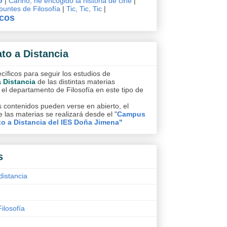
o
|
Cariño, he encogido la historia de cine
|
untes de Filosofía
|
Tic, Tic, Tic
|
icos
ato a Distancia
íficos para seguir los estudios de
a Distancia
de las distintas materias
 el departamento de Filosofía en este tipo de
 contenidos pueden verse en abierto, el
 las materias se realizará desde el "
Campus
to a Distancia del IES Doña Jimena"
s
distancia
Filosofía